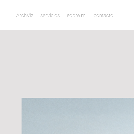
ArchViz
servicios
sobre mi
contacto